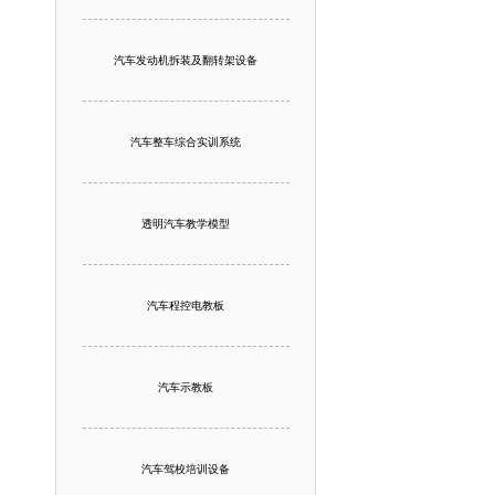
汽车发动机拆装及翻转架设备
汽车整车综合实训系统
透明汽车教学模型
汽车程控电教板
汽车示教板
汽车驾校培训设备