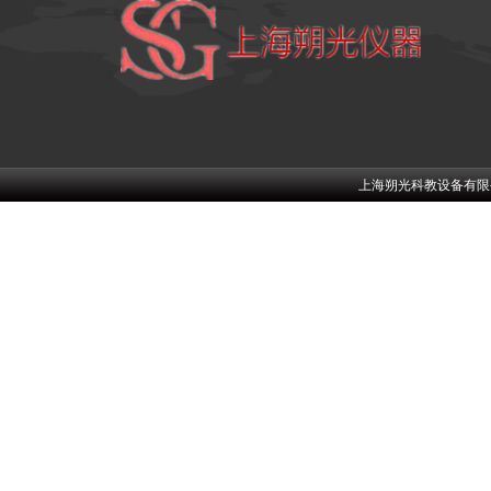
上海朔光科教设备有限公司w