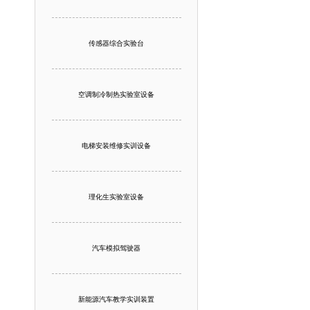
传感器综合实验台
空调制冷制热实验室设备
电梯安装维修实训设备
理化生实验室设备
汽车模拟驾驶器
新能源汽车教学实训装置