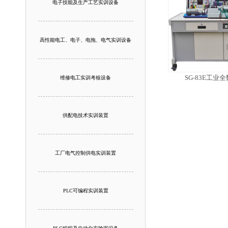
电子技能及生产工艺实训设备
高性能电工、电子、电拖、电气实训设备
SG-83E工
维修电工实训考核设备
供配电技术实训装置
工厂电气控制供电实训装置
PLC可编程实训装置