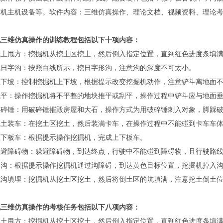
算机主机设备等。软件内容：三维仿真操作、理论文档、视频资料、理论
机
三维仿真操作的
训练
教程包括
以下十项内容：
挖土甩方：挖掘机从挖土区挖土，然后倒入指定位置，直到红色进度条填
挖日字沟：按照白线所示，挖日字形沟，注意沟的深度不可太小。
上下坡：控制挖掘机上下坡，根据提示改变挖掘机动作，注意铲斗离地面
找平：操作挖掘机将不平整的地块推平或刮平，操作过程中铲斗应与地面
破碎锤：用破碎锤摧毁房屋和大石，操作方式为用破碎锤刺入对象，脚踩
挖土装车：在挖土区挖土，然后装满卡车，在操作过程中不能碰到卡车车
上下板车：根据提示操作挖掘机，完成上下板车。
躲避障碍物：躲避障碍物，到达终点，行驶中不能碰到障碍物，且行驶路
跨沟：根据提示操作挖掘机通过沟障碍，到达黄色目标位置，挖掘机掉入
坑沟填埋：挖掘机从挖土区挖土，然后将倒土区的坑填满，注意挖土倒土
机
三维仿真操作的
考核任务
包括
以下八项内容：
挖土甩方：挖掘机从挖土区挖土，然后倒入指定位置，直到红色进度条填