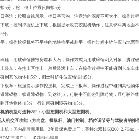
扣5分，挖土倒土位置反向扣5分。
挖日字沟：按照白线所示，挖日字形沟，注意沟的深度不可太小。操作过程
上下坡：控制挖掘机上下坡，根据提示改变挖掘机动作，注意铲斗离地面不
5分。
找平：操作挖掘机将不平整的地块推平或刮平，操作过程中铲斗应与地面垂
。
破碎锤：用破碎锤摧毁房屋和大石，操作方式为用破碎锤刺入对象，脚踩破
挖土装车：在挖土区挖土，然后装满卡车，在操作过程中不能碰到卡车车
碰到其他物体扣5分，倒土时铲斗位置错误扣5分。
上下板车：根据提示操作挖掘机，完成上下板车。操作过程中碰到其他物体
躲避障碍物：躲避障碍物，到达终点，行驶中不能碰到障碍物，且行驶路
到其他物体扣5分，行进间碰到障碍物扣5分。
掘机的机型可选择2种：小型挖掘机和大型挖掘机。
现人机交互功能（方向盘、操纵杆、油门控制、档位调节等与驾驶者的操
主机：国内品牌商用机，3年质保免费上门，英特尔双核G3260 2.7Ghz，4G
、HDMI三接口），多功能小键盘。