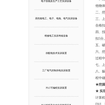
电子技能及生产工艺实训设备
他物体
二、
高性能电工、电子、电拖、电气实训设备
三、
合格扣
四、
维修电工实训考核设备
扣5分
五、
六、
供配电技术实训装置
过程中
七、
工厂电气控制供电实训装置
八、
程中碰
★
挖
PLC可编程实训装置
★
实
计算机
DVI