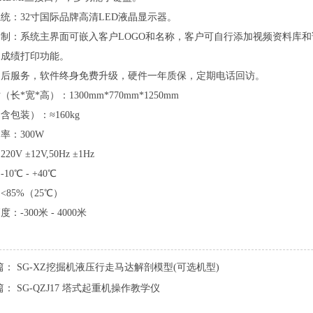
统：32寸国际品牌高清LED液晶显示器。
定制：系统主界面可嵌入客户LOGO和名称，客户可自行添加视频资料库
、成绩打印功能。
售后服务，软件终身免费升级，硬件一年质保，定期电话回访。
长*宽*高）：1300mm*770mm*1250mm
含包装）：≈160kg
率：300W
0V ±12V,50Hz ±1Hz
10℃ - +40℃
<85%（25℃）
：-300米 - 4000米
篇：
SG-XZ挖掘机液压行走马达解剖模型(可选机型)
篇：
SG-QZJ17 塔式起重机操作教学仪