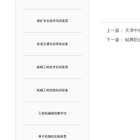
煤矿安全技术培训装置
上一篇：
天津中
下一篇：
鲲腾职
轨道交通实训系统设备
船舶工程技术实训装置
机械工程技能实训设备
工程机械模拟教学仪
单片机微机实验装置