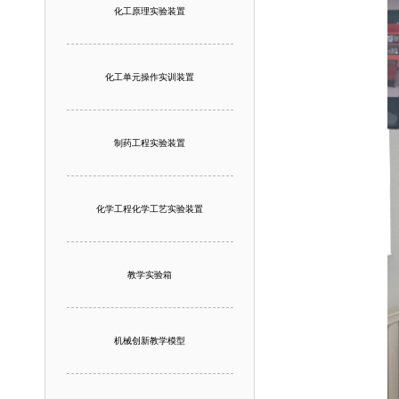
化工原理实验装置
化工单元操作实训装置
制药工程实验装置
化学工程化学工艺实验装置
教学实验箱
机械创新教学模型