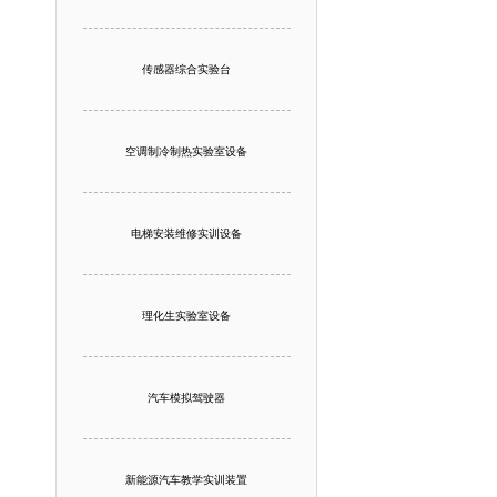
传感器综合实验台
空调制冷制热实验室设备
电梯安装维修实训设备
理化生实验室设备
汽车模拟驾驶器
新能源汽车教学实训装置