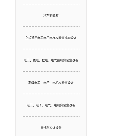
汽车实验箱
立式通用电工电子电拖实验室成套设备
电工、模电、数电、电气控制实验室设备
高级电工、电子、电机实验室设备
电工、电子、电气、电机实验室设备
摩托车实训设备