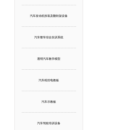
汽车发动机拆装及翻转架设备
汽车整车综合实训系统
透明汽车教学模型
汽车程控电教板
汽车示教板
汽车驾校培训设备