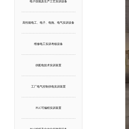
电子技能及生产工艺实训设备
高性能电工、电子、电拖、电气实训设备
维修电工实训考核设备
供配电技术实训装置
工厂电气控制供电实训装置
PLC可编程实训装置