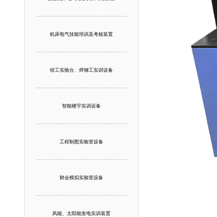
机床电气技能培训及考核装置
钳工实验台、焊铆工实训设备
智能楼宇实训设备
工程制图实验室设备
财会模拟实验室设备
风能、太阳能发电实训装置