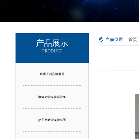
当前位置：
首页
产品展示
PRODUCT
环境工程实验装置
流体力学实验室设备
热工类教学实验装置